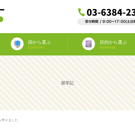
国から選ぶ
目的から選ぶ
COUNTRY
PURPOSE
ニュージーランド
オーストラリア
アイルランド
南アフリカ
アメリカ
イギリス
イタリア
スペイン
フランス
カナダ
マルタ
ドイツ
海外インターンシップ
ワーキングホリデー
教師宅ホームステイ
中学/高校正規留学
海外ボランティア
大学正規留学
語学プラスα
語学留学
専門留学
オペア
留学記
を作りました