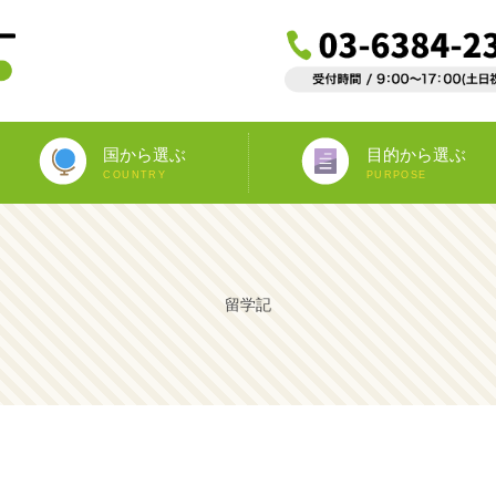
国から選ぶ
目的から選ぶ
COUNTRY
PURPOSE
ニュージーランド
オーストラリア
アイルランド
南アフリカ
アメリカ
イギリス
イタリア
スペイン
フランス
カナダ
マルタ
ドイツ
海外インターンシップ
ワーキングホリデー
教師宅ホームステイ
中学/高校正規留学
海外ボランティア
大学正規留学
語学プラスα
語学留学
専門留学
オペア
留学記