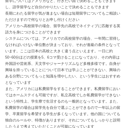
留学についてはアメリカなど、行きたい国で決めることもできます
し、語学留学など自分のやりたいことで決めることもできます
長期にわたる留学が気が進まない場合は短期留学についてもご相談い
ただけますので何なりとお申し付けください
アメリカへ高校留学
の場合、留学先の高校でネイティブに匹敵する英
語力を身につけることができます
システムについては、アメリカでの高校留学の場合、一年間に習得し
なければいけない単位数が決まっており、それが進級の条件となって
います。ここは日本の高校と大きく違う点といえます。一日に約
50~60分ほどの授業を5、6コマ受けることになっており、その内容は
外国語や芸術系、天文学やジャーナリズムなど多種多様です。自身が
興味を持っていることについて日本では学ぶことができない、興味の
ある分野についてもっと知識を増やしたい、という学生にはおすすめ
となっています
また、アメリカには私費留学をすることができます。私費留学におい
てはホームステイも可能ですが、私立高校でしか私費留学ができない
という特性上、学生寮で生活するのも一般的となっています。また、
私費留学の場合は留学先を自分で選ぶことができるので一年以上の留
学、卒業留学を希望する学生が多くなっています。他の国についても
独自のルールや、特徴がありますが、それについてもしっかりと説明
したうえで考えていただくことが可能になっています