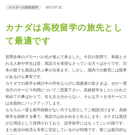
カナダへの高校留学
2017.07.31
カナダは高校留学の旅先とし
て最適です
世間全体のグローバル化が進んで来ました。今日の世間で、有能とさ
れる人材や学生は皆、英語力を体得なさっている方々ばかりです。日
本の国でも英語は学ぶ事が出来ます。しかし、国内での教育には限界
があるのも事実です。
カナダ
での留学を検討中の学生ならびに保護者の皆さまは、ぜひ一度
当方のサービス利用についてご思案下さい。
高校留学
をしたいけれど
初めての事ばかりで、右も左も分からない、そんな方々を当サービス
は全面的にバックアップします。
もちろん一度も留学経験がない方でも安心してご相談頂けます。高校
留学を経験する事で、英語力はめきめきと向上します。カナダは英語
が公用語として採用されており、語学留学にはもってこいの国です。
また政治や経済も非常に安定しているのが特徴です。更には親日的な