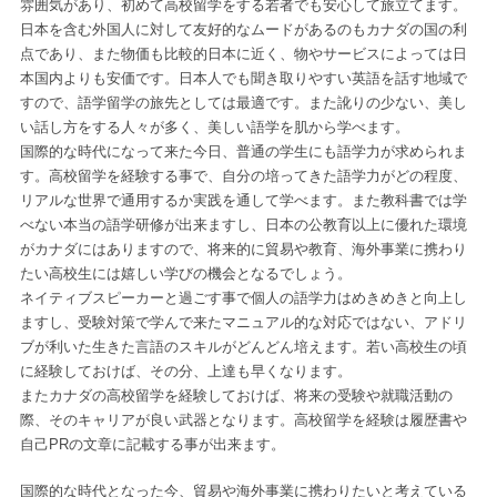
雰囲気があり、初めて高校留学をする若者でも安心して旅立てます。
日本を含む外国人に対して友好的なムードがあるのもカナダの国の利
点であり、また物価も比較的日本に近く、物やサービスによっては日
本国内よりも安価です。日本人でも聞き取りやすい英語を話す地域で
すので、語学留学の旅先としては最適です。また訛りの少ない、美し
い話し方をする人々が多く、美しい語学を肌から学べます。
国際的な時代になって来た今日、普通の学生にも語学力が求められま
す。高校留学を経験する事で、自分の培ってきた語学力がどの程度、
リアルな世界で通用するか実践を通して学べます。また教科書では学
べない本当の語学研修が出来ますし、日本の公教育以上に優れた環境
がカナダにはありますので、将来的に貿易や教育、海外事業に携わり
たい高校生には嬉しい学びの機会となるでしょう。
ネイティブスピーカーと過ごす事で個人の語学力はめきめきと向上し
ますし、受験対策で学んで来たマニュアル的な対応ではない、アドリ
ブが利いた生きた言語のスキルがどんどん培えます。若い高校生の頃
に経験しておけば、その分、上達も早くなります。
またカナダの高校留学を経験しておけば、将来の受験や就職活動の
際、そのキャリアが良い武器となります。高校留学を経験は履歴書や
自己PRの文章に記載する事が出来ます。
国際的な時代となった今、貿易や海外事業に携わりたいと考えている