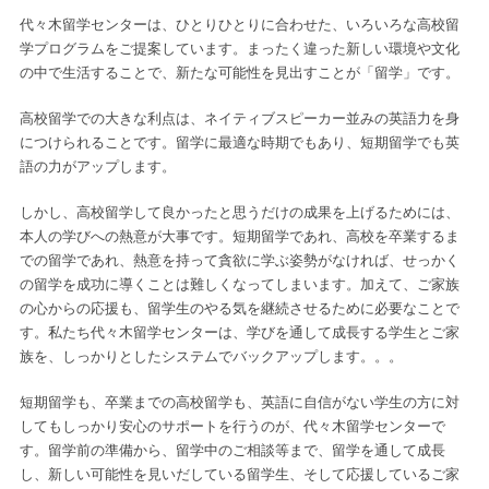
代々木留学センターは、ひとりひとりに合わせた、いろいろな高校留
学プログラムをご提案しています。まったく違った新しい環境や文化
の中で生活することで、新たな可能性を見出すことが「留学」です。
高校留学での大きな利点は、ネイティブスピーカー並みの英語力を身
につけられることです。留学に最適な時期でもあり、短期留学でも英
語の力がアップします。
しかし、高校留学して良かったと思うだけの成果を上げるためには、
本人の学びへの熱意が大事です。短期留学であれ、高校を卒業するま
での留学であれ、熱意を持って貪欲に学ぶ姿勢がなければ、せっかく
の留学を成功に導くことは難しくなってしまいます。加えて、ご家族
の心からの応援も、留学生のやる気を継続させるために必要なことで
す。私たち代々木留学センターは、学びを通して成長する学生とご家
族を、しっかりとしたシステムでバックアップします。。。
短期留学も、卒業までの高校留学も、英語に自信がない学生の方に対
してもしっかり安心のサポートを行うのが、代々木留学センターで
す。留学前の準備から、留学中のご相談等まで、留学を通して成長
し、新しい可能性を見いだしている留学生、そして応援しているご家