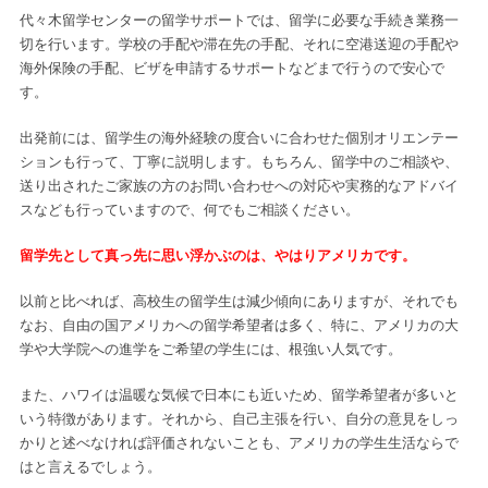
代々木留学センターの留学サポートでは、留学に必要な手続き業務一
切を行います。学校の手配や滞在先の手配、それに空港送迎の手配や
海外保険の手配、ビザを申請するサポートなどまで行うので安心で
す。
出発前には、留学生の海外経験の度合いに合わせた個別オリエンテー
ションも行って、丁寧に説明します。もちろん、留学中のご相談や、
送り出されたご家族の方のお問い合わせへの対応や実務的なアドバイ
スなども行っていますので、何でもご相談ください。
留学先として真っ先に思い浮かぶのは、やはりアメリカです。
以前と比べれば、高校生の留学生は減少傾向にありますが、それでも
なお、自由の国アメリカへの留学希望者は多く、特に、アメリカの大
学や大学院への進学をご希望の学生には、根強い人気です。
また、ハワイは温暖な気候で日本にも近いため、留学希望者が多いと
いう特徴があります。それから、自己主張を行い、自分の意見をしっ
かりと述べなければ評価されないことも、アメリカの学生生活ならで
はと言えるでしょう。