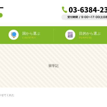
国から選ぶ
目的から選ぶ
COUNTRY
PURPOSE
ニュージーランド
オーストラリア
アイルランド
南アフリカ
アメリカ
イギリス
イタリア
スペイン
フランス
カナダ
マルタ
ドイツ
海外インターンシップ
ワーキングホリデー
教師宅ホームステイ
中学/高校正規留学
海外ボランティア
大学正規留学
語学プラスα
語学留学
専門留学
オペア
留学記
させてくれた