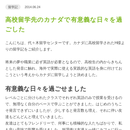
留学記
2014.06.24
高校留学先のカナダで有意義な日々を過
ごした
こんにちは、代々木留学センターです。カナダに高校留学されたH様よ
りの留学記をご紹介します。
将来の夢や職業に必ず英語が必要となるので、高校生の内からきちん
とした発音に触れ、海外で実際に使える実践的な英語を身に付けてお
こうという考えからカナダに留学しようと決めました。
有意義な日々を過ごせました
レベルごとに分けられたクラスでそれぞれ英語のみで授業を受けるの
で、無理なく自分のペースで学ぶことができました。はじめのうちこ
そ発言できずにいましたが、少しすると発言数も増え、それに伴い友
達もどんどんと増えていきました。
友達はとてもフレンドリーで、何事にも積極的な人たちばかりで、私
も良い意味で影響を受けました。放課後は友達と一緒にカフェに行っ