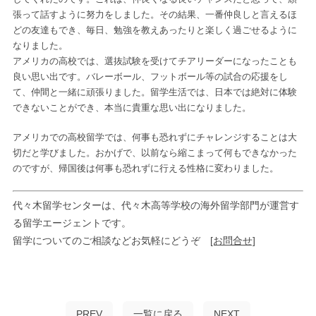
張って話すように努力をしました。その結果、一番仲良しと言えるほ
どの友達もでき、毎日、勉強を教えあったりと楽しく過ごせるように
なりました。
アメリカの高校では、選抜試験を受けてチアリーダーになったことも
良い思い出です。バレーボール、フットボール等の試合の応援をし
て、仲間と一緒に頑張りました。留学生活では、日本では絶対に体験
できないことができ、本当に貴重な思い出になりました。
アメリカでの高校留学では、何事も恐れずにチャレンジすることは大
切だと学びました。おかげで、以前なら縮こまって何もできなかった
のですが、帰国後は何事も恐れずに行える性格に変わりました。
代々木留学センターは、代々木高等学校の海外留学部門が運営す
る留学エージェントです。
留学についてのご相談などお気軽にどうぞ
[お問合せ]
PREV
一覧に戻る
NEXT