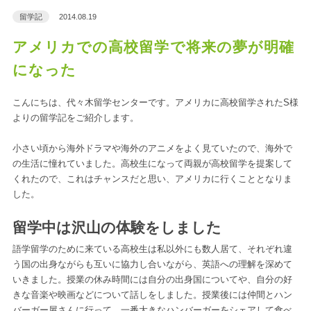
留学記
2014.08.19
アメリカでの高校留学で将来の夢が明確
になった
こんにちは、代々木留学センターです。アメリカに高校留学されたS様
よりの留学記をご紹介します。
小さい頃から海外ドラマや海外のアニメをよく見ていたので、海外で
の生活に憧れていました。高校生になって両親が高校留学を提案して
くれたので、これはチャンスだと思い、アメリカに行くこととなりま
した。
留学中は沢山の体験をしました
語学留学のために来ている高校生は私以外にも数人居て、それぞれ違
う国の出身ながらも互いに協力し合いながら、英語への理解を深めて
いきました。授業の休み時間には自分の出身国についてや、自分の好
きな音楽や映画などについて話しをしました。授業後には仲間とハン
バーガー屋さんに行って、一番大きなハンバーガーをシェアして食べ