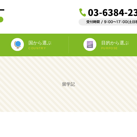
国から選ぶ
目的から選ぶ
COUNTRY
PURPOSE
ニュージーランド
オーストラリア
アイルランド
南アフリカ
アメリカ
イギリス
イタリア
スペイン
フランス
カナダ
マルタ
ドイツ
海外インターンシップ
ワーキングホリデー
教師宅ホームステイ
中学/高校正規留学
海外ボランティア
大学正規留学
語学プラスα
語学留学
専門留学
オペア
留学記