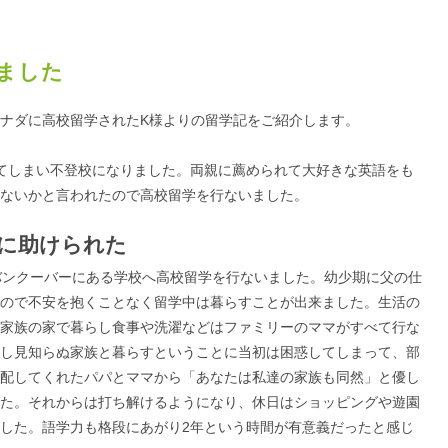
ました
ナダに高校留学されたK様よりの留学記をご紹介します。
てしまい不登校になりました。両親に薦められて大好きな英語をも
ないかと言われたので高校留学を行ないました。
に助けられた
バンクーバーにある学校へ高校留学を行ないました。幼少期に父の仕
ので不安を抱くことなく留学中は暮らすことが出来ました。生活の
家族の家で暮らし食事や洗濯などはファミリーのママがすべて行な
し見知らぬ家族と暮らすということに当初は困惑してしまって、部
配してくれたパパとママから「あなたは私達の家族も同然」と優し
た。それからは打ち解けるようになり、休日はショッピングや遊園
した。語学力も格段にあがり2年という時間が有意義だったと感じ