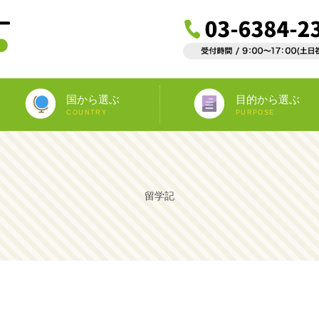
国から選ぶ
目的から選ぶ
COUNTRY
PURPOSE
ニュージーランド
オーストラリア
アイルランド
南アフリカ
アメリカ
イギリス
イタリア
スペイン
フランス
カナダ
マルタ
ドイツ
海外インターンシップ
ワーキングホリデー
教師宅ホームステイ
中学/高校正規留学
海外ボランティア
大学正規留学
語学プラスα
語学留学
専門留学
オペア
留学記