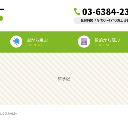
国から選ぶ
目的から選ぶ
COUNTRY
PURPOSE
ニュージーランド
オーストラリア
アイルランド
南アフリカ
アメリカ
イギリス
イタリア
スペイン
フランス
カナダ
マルタ
ドイツ
海外インターンシップ
ワーキングホリデー
教師宅ホームステイ
中学/高校正規留学
海外ボランティア
大学正規留学
語学プラスα
語学留学
専門留学
オペア
留学記
高校留学体験