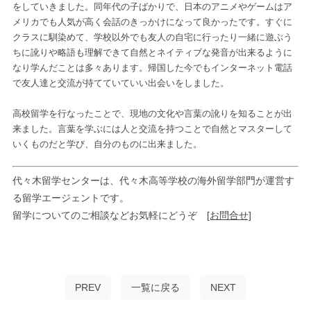
をしていきました。同年代の子ばかりで、日本のアニメやゲームはア
メリカでも人気が高く会話のきっかけになって良かったです。すぐに
クラスに馴染めて、学校以外でも友人の自宅に行ったり一緒に遊ぶう
ちに訛りや略語も理解できて自然とネイティブな発音が出来るように
なり学んだことは多々あります。帰国した今でもインターネット電話
で友人達と交流が持てていていい出会いをしました。
高校留学を行なったことで、現地の文化や言葉の訛りを知ることが出
来ました。言葉を学ぶには人と交流を持つことで自然とマスターして
いくものだと学び、自分のものに出来ました。
代々木留学センターは、代々木高等学校の海外留学部門が運営す
る留学エージェントです。
留学についてのご相談などお気軽にどうぞ
[お問合せ]
PREV
一覧に戻る
NEXT