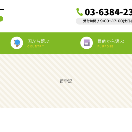
国から選ぶ
目的から選ぶ
COUNTRY
PURPOSE
ニュージーランド
オーストラリア
アイルランド
南アフリカ
アメリカ
イギリス
イタリア
スペイン
フランス
カナダ
マルタ
ドイツ
海外インターンシップ
ワーキングホリデー
教師宅ホームステイ
中学/高校正規留学
海外ボランティア
大学正規留学
語学プラスα
語学留学
専門留学
オペア
留学記