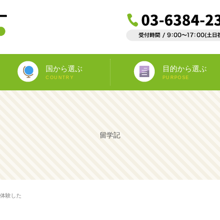
国から選ぶ
目的から選ぶ
COUNTRY
PURPOSE
ニュージーランド
オーストラリア
アイルランド
南アフリカ
アメリカ
イギリス
イタリア
スペイン
フランス
カナダ
マルタ
ドイツ
海外インターンシップ
ワーキングホリデー
教師宅ホームステイ
中学/高校正規留学
海外ボランティア
大学正規留学
語学プラスα
語学留学
専門留学
オペア
留学記
を体験した