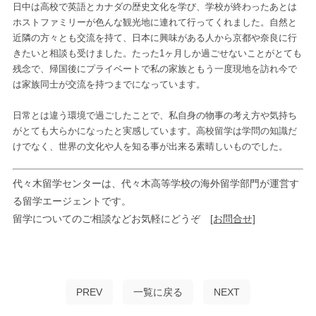
日中は高校で英語とカナダの歴史文化を学び、学校が終わったあとは
ホストファミリーが色んな観光地に連れて行ってくれました。自然と
近隣の方々とも交流を持て、日本に興味がある人から京都や奈良に行
きたいと相談も受けました。たった1ヶ月しか過ごせないことがとても
残念で、帰国後にプライベートで私の家族ともう一度現地を訪れ今で
は家族同士が交流を持つまでになっています。
日常とは違う環境で過ごしたことで、私自身の物事の考え方や気持ち
がとても大らかになったと実感しています。高校留学は学問の知識だ
けでなく、世界の文化や人を知る事が出来る素晴しいものでした。
代々木留学センターは、代々木高等学校の海外留学部門が運営す
る留学エージェントです。
留学についてのご相談などお気軽にどうぞ
[お問合せ]
PREV
一覧に戻る
NEXT