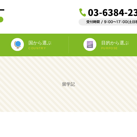
国から選ぶ
目的から選ぶ
COUNTRY
PURPOSE
ニュージーランド
オーストラリア
アイルランド
南アフリカ
アメリカ
イギリス
イタリア
スペイン
フランス
カナダ
マルタ
ドイツ
海外インターンシップ
ワーキングホリデー
教師宅ホームステイ
中学/高校正規留学
海外ボランティア
大学正規留学
語学プラスα
語学留学
専門留学
オペア
留学記