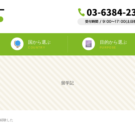
国から選ぶ
目的から選ぶ
COUNTRY
PURPOSE
ニュージーランド
オーストラリア
アイルランド
南アフリカ
アメリカ
イギリス
イタリア
スペイン
フランス
カナダ
マルタ
ドイツ
海外インターンシップ
ワーキングホリデー
教師宅ホームステイ
中学/高校正規留学
海外ボランティア
大学正規留学
語学プラスα
語学留学
専門留学
オペア
留学記
を経験した