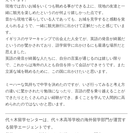
現地では古いお城をいくつも眺める事ができる上に、現地の友達と一
緒に観光を楽しめたというのが何より嬉しかった点です。
昔から現地で暮らしている人であっても、お城を見学すると感動を覚
えられるようで、一緒に観光旅行に出かけて正解だったと感じていま
す。
イギリスのサマーキャンプで出会えた人全てが、英語の発音が綺麗だ
というのが驚かされており、語学留学に出かけるにも最適な場所だと
思えました。
英語の発音が綺麗な人たちに、自分の言葉が通じるのは嬉しい限り
で、これからは海外の人とも自信を持って会話ができそうです。また
立派な城を眺めるために、この国に出かけたいと思います。
ミーハーな気持ちで中学を決めたのですが、いざ行ってみると考え方
の違いに驚かされたり勉強になったり、言語の壁を乗り越えることが
できたりとたくさんのよい経験ができ、多くことを学んで人間的に高
められたのではないかと思います。
代々木留学センターは、代々木高等学校の海外留学部門が運営す
る留学エージェントです。