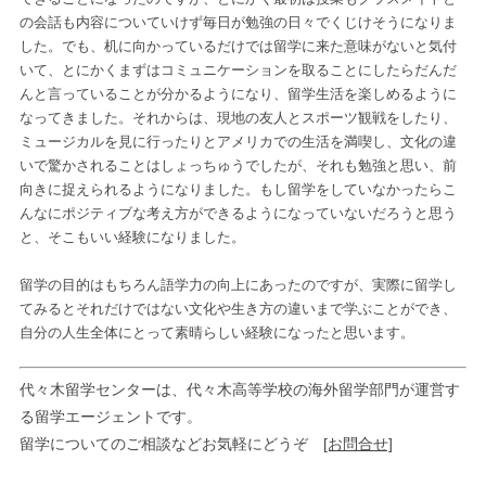
の会話も内容についていけず毎日が勉強の日々でくじけそうになりま
した。でも、机に向かっているだけでは留学に来た意味がないと気付
いて、とにかくまずはコミュニケーションを取ることにしたらだんだ
んと言っていることが分かるようになり、留学生活を楽しめるように
なってきました。それからは、現地の友人とスポーツ観戦をしたり、
ミュージカルを見に行ったりとアメリカでの生活を満喫し、文化の違
いで驚かされることはしょっちゅうでしたが、それも勉強と思い、前
向きに捉えられるようになりました。もし留学をしていなかったらこ
んなにポジティブな考え方ができるようになっていないだろうと思う
と、そこもいい経験になりました。
留学の目的はもちろん語学力の向上にあったのですが、実際に留学し
てみるとそれだけではない文化や生き方の違いまで学ぶことができ、
自分の人生全体にとって素晴らしい経験になったと思います。
代々木留学センターは、代々木高等学校の海外留学部門が運営す
る留学エージェントです。
留学についてのご相談などお気軽にどうぞ
[お問合せ]