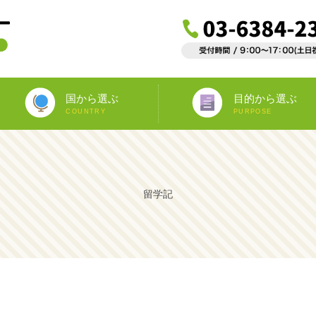
国から選ぶ
目的から選ぶ
COUNTRY
PURPOSE
ニュージーランド
オーストラリア
アイルランド
南アフリカ
アメリカ
イギリス
イタリア
スペイン
フランス
カナダ
マルタ
ドイツ
海外インターンシップ
ワーキングホリデー
教師宅ホームステイ
中学/高校正規留学
海外ボランティア
大学正規留学
語学プラスα
語学留学
専門留学
オペア
留学記