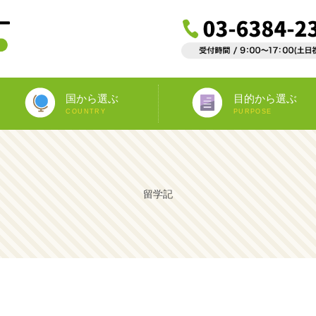
国から選ぶ
目的から選ぶ
COUNTRY
PURPOSE
ニュージーランド
オーストラリア
アイルランド
南アフリカ
アメリカ
イギリス
イタリア
スペイン
フランス
カナダ
マルタ
ドイツ
海外インターンシップ
ワーキングホリデー
教師宅ホームステイ
中学/高校正規留学
海外ボランティア
大学正規留学
語学プラスα
語学留学
専門留学
オペア
留学記