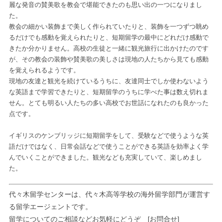
麗な発音の賛美歌を教会で堪能できたのも思い出の一つになりまし
た。
教会の細かい装飾まで美しく作られていたりと、装飾を一つずつ眺め
るだけでも感動を覚えられたりと、短期留学の最中にどれだけ感動で
きたか分かりません。高校の生徒と一緒に観光旅行に出かけたのです
が、その教会の装飾や賛美歌の美しさは現地の人たちから見ても感動
を覚えられるようです。
現地の友達と観光を続けているうちに、友達同士でしか使わないよう
な英語まで学習できたりと、短期留学のうちに学べた事は数え切れま
せん。とても明るい人たちの多い高校でお世話になれたのも良かった
点です。
イギリスのケンブリッジに短期留学をして、受験などで使うような英
語だけではなく、日常会話などで使うことができる英語を効率よく学
んでいくことができました。観光なども充実していて、楽しめまし
た。
代々木留学センターは、代々木高等学校の海外留学部門が運営す
る留学エージェントです。
留学についてのご相談などお気軽にどうぞ
[お問合せ]