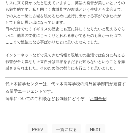
リスに来て良かったと思えていますし、英語の発音が美しいというの
も魅力的です。私と同じく古城見学が趣味という生徒とも出会えて、
その人と一緒に古城を眺めるために旅行に出かける事ができたのが、
とても良い思い出になっています。
日本だけでなくイギリスの歴史にも更に詳しくなりたいと思えるぐら
いに、他国の文化にじっくりと触れる事ができたのも良かった点で、
ここまで勉強になる事ばかりだとは思いませんでした。
インターネットなどで見てきた情報と現地での生活では自分に与える
影響が全く異なり正直自分は世界をまだまだ知らないということを痛
感させられました。そのため他の都市にも行こうと思いました。
代々木留学センターは、代々木高等学校の海外留学部門が運営す
る留学エージェントです。
留学についてのご相談などお気軽にどうぞ
[お問合せ]
PREV
一覧に戻る
NEXT