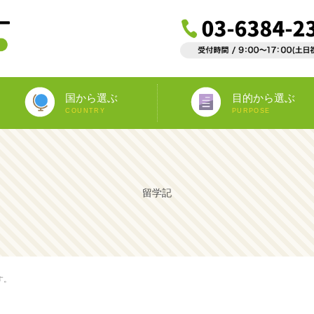
国から選ぶ
目的から選ぶ
COUNTRY
PURPOSE
ニュージーランド
オーストラリア
アイルランド
南アフリカ
アメリカ
イギリス
イタリア
スペイン
フランス
カナダ
マルタ
ドイツ
海外インターンシップ
ワーキングホリデー
教師宅ホームステイ
中学/高校正規留学
海外ボランティア
大学正規留学
語学プラスα
語学留学
専門留学
オペア
留学記
す。